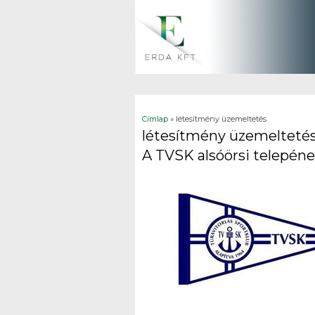
Jelenlegi hely
Címlap
» létesítmény üzemeltetés
létesítmény üzemelteté
A TVSK alsóörsi telepén