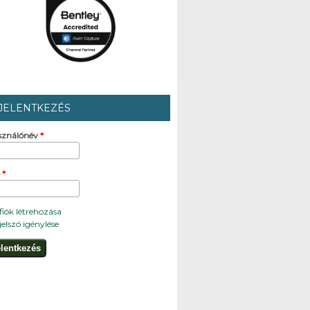
JELENTKEZÉS
sználónév
*
ó
*
 fiók létrehozása
 jelszó igénylése