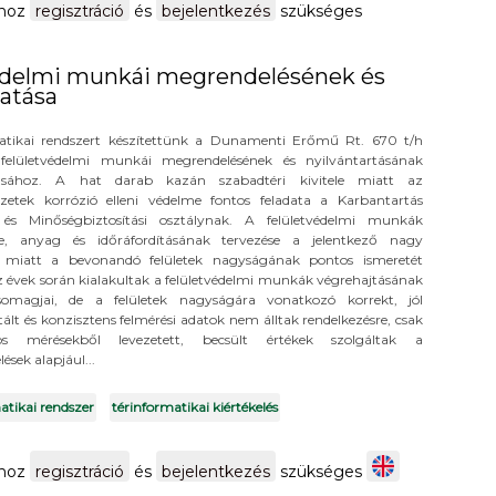
Finomító Bővített Létesítmény Navigátor tartalommal kapcsolat
shoz
regisztráció
és
bejelentkezés
szükséges
védelmi munkái megrendelésének és
atása
matikai rendszert készítettünk a Dunamenti Erőmű Rt. 670 t/h
felületvédelmi munkái megrendelésének és nyilvántartásának
sához. A hat darab kazán szabadtéri kivitele miatt az
ezetek korrózió elleni védelme fontos feladata a Karbantartás
i és Minőségbiztosítási osztálynak. A felületvédelmi munkák
e, anyag és időráfordításának tervezése a jelentkező nagy
k miatt a bevonandó felületek nagyságának pontos ismeretét
Az évek során kialakultak a felületvédelmi munkák végrehajtásának
omagjai, de a felületek nagyságára vonatkozó korrekt, jól
lt és konzisztens felmérési adatok nem álltak rendelkezésre, csak
os mérésekből levezetett, becsült értékek szolgáltak a
sek alapjául...
atikai rendszer
térinformatikai kiértékelés
 felületvédelmi munkái megrendelésének és nyilvántartásának
shoz
regisztráció
és
bejelentkezés
szükséges