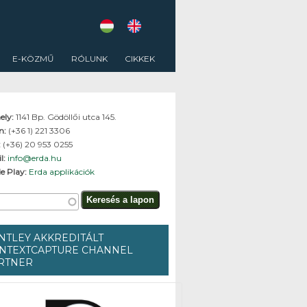
E-KÖZMŰ
RÓLUNK
CIKKEK
ely:
1141 Bp. Gödöllői utca 145.
on:
(+36 1) 221 3306
:
(+36) 20 953 0255
l:
info@erda.hu
e Play:
Erda applikációk
resés űrlap
és a lapon
NTLEY AKKREDITÁLT
NTEXTCAPTURE CHANNEL
RTNER