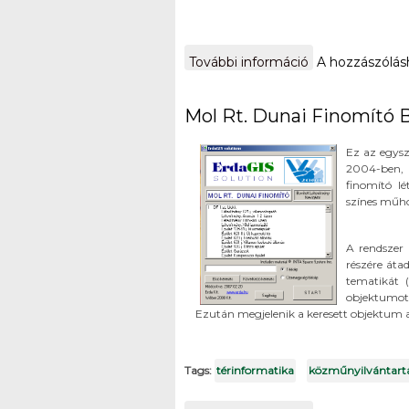
További információ
A TVSK alsóörsi
A hozzászólá
Mol Rt. Dunai Finomító 
Ez az egysz
2004-ben, 
finomító lé
színes műhol
A rendszer 
részére áta
tematikát 
objektumot
Ezután megjelenik a keresett objektum 
Tags:
térinformatika
közműnyilvántart