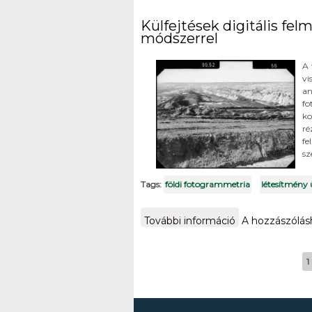
Külfejtések digitális fe
módszerrel
A 
vi
an
f
ko
ré
f
sz
Tags:
földi fotogrammetria
létesítmény
További információ
Külfejtések dig
A hozzászólá
Oldalak
1