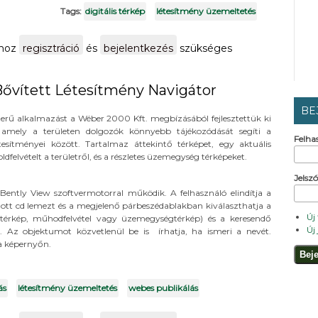
Tags:
digitális térkép
létesítmény üzemeltetés
 telepének üzemi térképei tartalommal kapcsolatosan
shoz
regisztráció
és
bejelentkezés
szükséges
Bővített Létesítmény Navigátor
BE
erű alkalmazást a Wéber 2000 Kft. megbízásából fejlesztettük ki
amely a területen dolgozók könnyebb tájékozódását segíti a
Felha
tesítményei között. Tartalmaz áttekintő térképet, egy aktuális
dfelvételt a területről, és a részletes üzemegység térképeket.
Jelsz
Bently View szoftvermotorral működik. A felhasználó elindítja a
dott cd lemezt és a megjelenő párbeszédablakban kiválaszthatja a
Új
(térkép, műhodfelvétel vagy üzemegységtérkép) és a keresendő
Új
. Az objektumot közvetlenül be is írhatja, ha ismeri a nevét.
a képernyőn.
ás
létesítmény üzemeltetés
webes publikálás