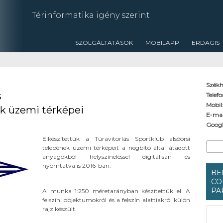
Térinformatika igény szerint
SZOLGÁLTATÁSOK
MOBILAPP
ERDAGIS
Székh
s
Telef
Mobil
ek üzemi térképei
E-mai
Googl
Elkészítettük a Túravitorlás Sportklub alsóörsi
Ke
Keres
telepének üzemi térképeit a negbító által átadott
anyagokból helyszíneléssel digitálisan és
nyomtatva is 2016-ban.
BE
CO
PA
A munka 1:250 méretarányban készítettük el. A
felszíni objektumokról és a felszín alattiakról külön
rajz készült.