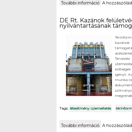
További információ
Mol Rt. Dunai 
A hozzászólá
DE Rt. Kazánok felület
nyilvántartásának támog
Térinfor
kazánok 
támogatá
acélszerk
Tervezés
ütemezés
költsége
igényli. 
munka-cs
dokumentá
szórvány
megrendelé
Tags:
létesítmény üzemeltetés
térinform
DE Rt. Kazánok
További információ
A hozzászólá
kapcsolatosan