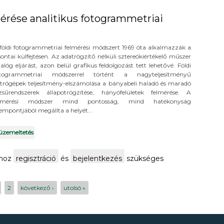
lmérése analitikus fotogrammetriai
földi fotogrammetriai felmérési módszert 1969 óta alkalmazzák a
sontai külfejtésen. Az adatrögzítő nélküli sztereókiértékelő műszer
alóg eljárást, azon belül grafikus feldolgozást tett lehetővé. Földi
otogrammetriai módszerrel történt a nagyteljesítményű
trógépek teljesítmény-elszámolása a bányabeli haladó és maradó
zsűrendszerek állapotrögzítése, hányófelületek felmérése. A
elmérési módszer mind pontosság, mind hatékonyság
empontjából megállta a helyét...
 üzemeltetés
itális felmérése analitikus fotogrammetriai módszerrel tartalom
shoz
regisztráció
és
bejelentkezés
szükséges
2
következő ›
utolsó »